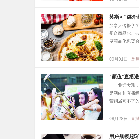
莫斯可“媒介
加拿大传播学
受众商品化、
度商品化也契合
09月01日
反
“颜值”直播
业绩大涨，股
是网红和直播经
营销居高不下
08月28日
直
用户规模超5