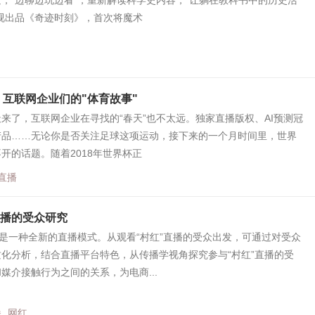
，“边聊边玩边看”，重新解读科学史内容，“让躺在教科书中的历史活
视出品《奇迹时刻》，首次将魔术
 互联网企业们的"体育故事"
来了，互联网企业在寻找的“春天”也不太远。独家直播版权、AI预测冠
产品……无论你是否关注足球这项运动，接下来的一个月时间里，世界
开的话题。随着2018年世界杯正
直播
直播的受众研究
播是一种全新的直播模式。从观看“村红”直播的受众出发，可通过对受众
化分析，结合直播平台特色，从传播学视角探究参与“村红”直播的受
媒介接触行为之间的关系，为电商...
播
网红