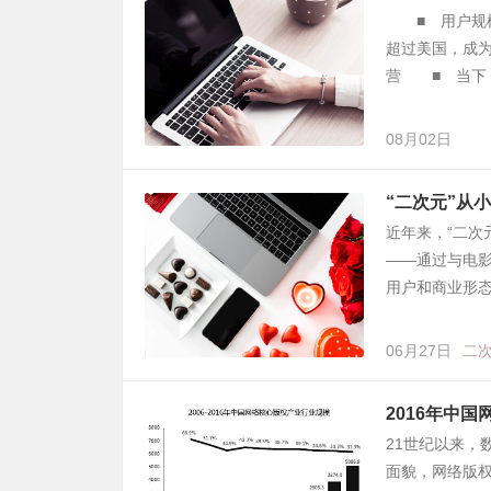
■ 用户规模超
超过美国，成
营 ■ 当下
08月02日
“二次元”从
近年来，“二次
——通过与电影
用户和商业形
06月27日
二
2016年中国
21世纪以来，
面貌，网络版