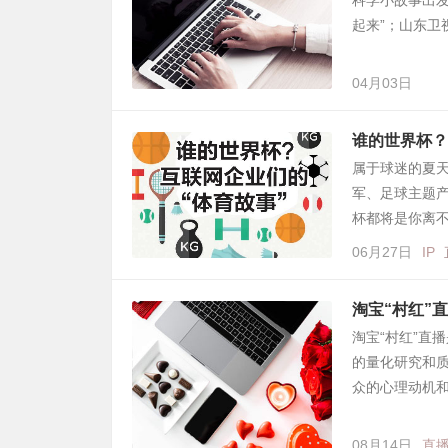
科学小故事出发
起来”；山东卫
04月03日
谁的世界杯？
属于球迷的夏天
军、足球主题
杯都将是你离不
06月27日
IP
淘宝“村红”
淘宝“村红”直
的量化研究和质
众的心理动机和
08月14日
直