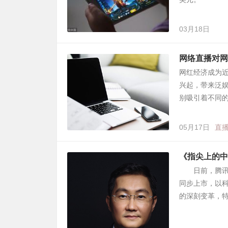
03月18日
网络直播对网
网红经济成为
兴起，带来泛
别吸引着不同的
05月17日
直
《指尖上的中
日前，腾讯公
同步上市，以
的深刻变革，