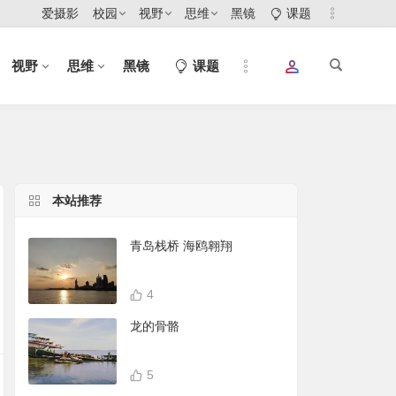
爱摄影
校园
视野
思维
黑镜
课题
视野
思维
黑镜
课题
本站推荐
青岛栈桥 海鸥翱翔
4
龙的骨骼
5