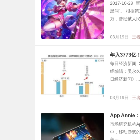
2017-10-2
黑洞”。 根据
万，曾经被人民日
03月19日
王
年入3773
每日经济新闻 发
经编辑：吴永久 
日经济新闻》...
03月19日
王
App Ann
市场研究机构Ap
中，移动游戏的
美元。