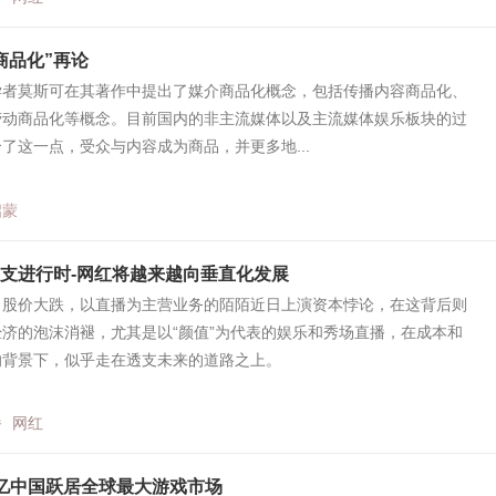
商品化”再论
学者莫斯可在其著作中提出了媒介商品化概念，包括传播内容商品化、
劳动商品化等概念。目前国内的非主流媒体以及主流媒体娱乐板块的过
了这一点，受众与内容成为商品，并更多地...
启蒙
透支进行时-网红将越来越向垂直化发展
价大跌，以直播为主营业务的陌陌近日上演资本悖论，在这背后则
济的泡沫消褪，尤其是以“颜值”为代表的娱乐和秀场直播，在成本和
的背景下，似乎走在透支未来的道路之上。
播
网红
亿中国跃居全球最大游戏市场