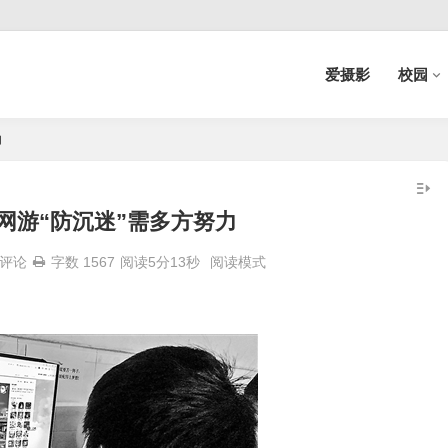
爱摄影
校园
力
网游“防沉迷”需多方努力
评论
字数 1567
阅读5分13秒
阅读模式