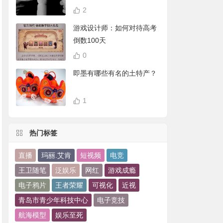
2
游戏设计师：如何对待高考
倒数100天
0
即墨有哪些有名的土特产？
1
热门标签
直播
玛丽.艾肯
短视频
电竞
王卫随笔
泛娱乐
网红
游戏成瘾
电子鸦片
王者荣耀
可视化
近视
青岛市青少年科技中心
电子竞技
航海模型
娱乐至死