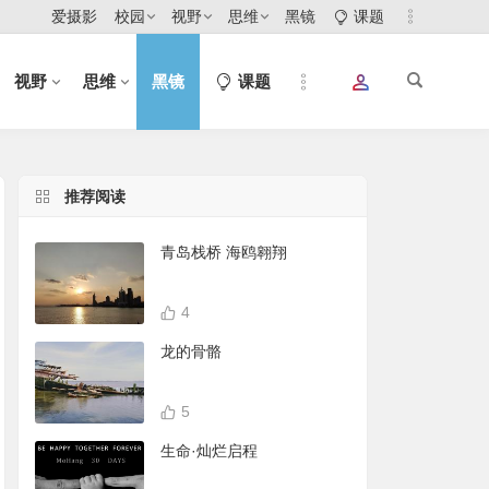
爱摄影
校园
视野
思维
黑镜
课题
视野
思维
黑镜
课题
推荐阅读
青岛栈桥 海鸥翱翔
4
龙的骨骼
5
生命·灿烂启程