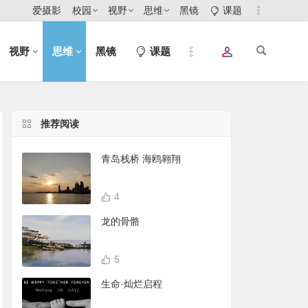
爱摄影
校园
视野
思维
黑镜
课题
视野
思维
黑镜
课题
推荐阅读
青岛栈桥 海鸥翱翔
4
龙的骨骼
5
生命·灿烂启程