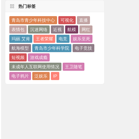
热门标签
青岛市青少年科技中心
可视化
直播
表情包
沉迷网络
近视
航模
网红
玛丽.艾肯
王者荣耀
电竞
娱乐至死
航海模型
青岛市少年科学院
电子竞技
短视频
游戏成瘾
未成年人互联网使用情况
王卫随笔
电子鸦片
泛娱乐
IP