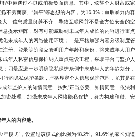
网过程中遭遇过不良或消极负面信息。其中，炫耀个人财富或家
宣扬不劳而获、“躺平”等思想的内容，为16.3%；血腥暴力内容
数庞大，信息质量良莠不齐，导致互联网并不是全方位安全的空
信息提示矩阵，对有可能威胁到未成年人成长的内容进行重点
优化未成年人的网络使用环境；二是严格加强内容分级制度管
在注册、登录等阶段应验明用户年龄和身份，将未成年人用户
未成年人私密信息保护纳入重点建设工程，采取平台与监护人
息；四是应进一步明确隐私保护条例中未成年人的年龄划分，
切实可行的隐私保护条款，严格界定个人信息保护范围，尤其是在
未成年监护人的知情同意，按照“正当必要、知情同意、依法利
息加密处理，加强未成年人网络隐私保护，努力构建和谐、安
成年人的内容池。
少年模式”，设置过该模式的比例为48.2%。91.6%的家长知道