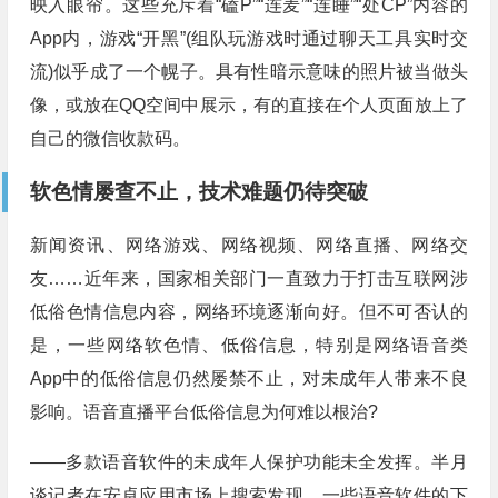
映入眼帘。这些充斥着“磕P”“连麦”“连睡”“处CP”内容的
App内，游戏“开黑”(组队玩游戏时通过聊天工具实时交
流)似乎成了一个幌子。具有性暗示意味的照片被当做头
像，或放在QQ空间中展示，有的直接在个人页面放上了
自己的微信收款码。
软色情屡查不止，技术难题仍待突破
新闻资讯、网络游戏、网络视频、网络直播、网络交
友……近年来，国家相关部门一直致力于打击互联网涉
低俗色情信息内容，网络环境逐渐向好。但不可否认的
是，一些网络软色情、低俗信息，特别是网络语音类
App中的低俗信息仍然屡禁不止，对未成年人带来不良
影响。语音直播平台低俗信息为何难以根治?
——多款语音软件的未成年人保护功能未全发挥。半月
谈记者在安卓应用市场上搜索发现，一些语音软件的下