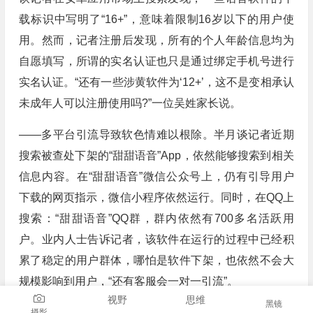
载标识中写明了“16+”，意味着限制16岁以下的用户使
用。然而，记者注册后发现，所有的个人年龄信息均为
自愿填写，所谓的实名认证也只是通过绑定手机号进行
实名认证。“还有一些涉黄软件为‘12+’，这不是变相承认
未成年人可以注册使用吗?”一位吴姓家长说。
——多平台引流导致软色情难以根除。半月谈记者近期
搜索被查处下架的“甜甜语音”App，依然能够搜索到相关
信息内容。在“甜甜语音”微信公众号上，仍有引导用户
下载的网页指示，微信小程序依然运行。同时，在QQ上
搜索：“甜甜语音”QQ群，群内依然有700多名活跃用
户。业内人士告诉记者，该软件在运行的过程中已经积
累了稳定的用户群体，哪怕是软件下架，也依然不会大
规模影响到用户，“还有客服会一对一引流”。
视野
思维
黑镜
——语音直播平台自审环节仍然面临着技术障碍。某语
摄影