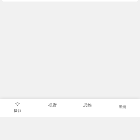
视野
思维
黑镜
摄影