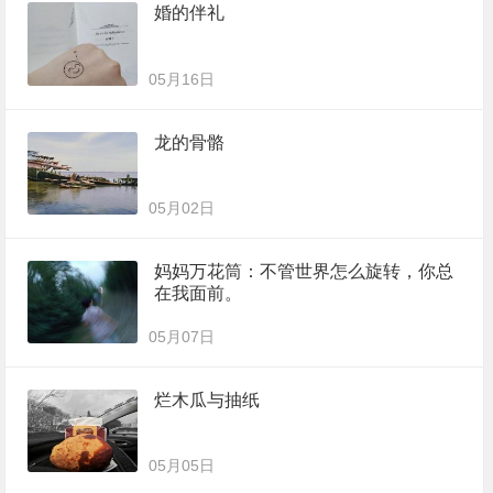
婚的伴礼
05月16日
龙的骨骼
05月02日
妈妈万花筒：不管世界怎么旋转，你总
在我面前。
05月07日
烂木瓜与抽纸
05月05日