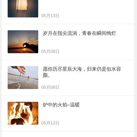
05月13日
岁月在指尖流淌，青春在瞬间绚烂
05月08日
愿你历尽星辰大海，归来仍是似水容
颜。
05月08日
炉中的火焰–温暖
05月12日