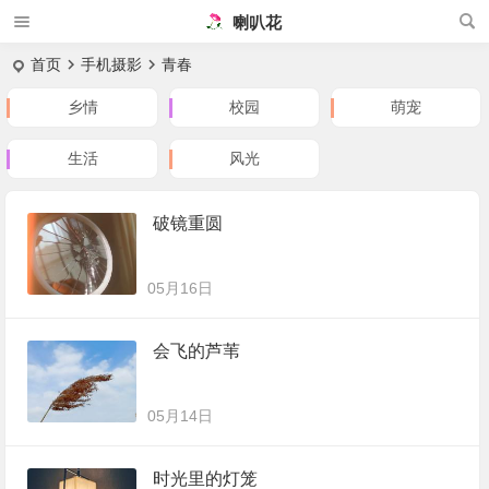
喇叭花
首页
手机摄影
青春
乡情
校园
萌宠
生活
风光
破镜重圆
05月16日
会飞的芦苇
05月14日
时光里的灯笼