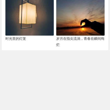
时光里的灯笼
岁月在指尖流淌，青春在瞬间绚
烂