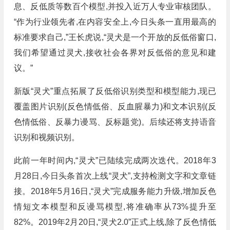
息、反低质等数百个模型,并投入近万人专业审核团队。
“作为行业领先者,在内容安全上,今日头条一直用最高的
标准要求自己,”王长虎说,“灵犬是一个开放的反低俗窗口,
我们希望通过灵犬,接收社会各界对反低俗的意见和建
议。”
新版“灵犬”重点拓展了反低俗识别类型和模型能力,现已
覆盖图片识别(反色情低俗、反血腥暴力)和文本识别(反
色情低俗、反暴力谩骂、反标题党)。后续还将支持语音
识别和视频识别。
此前一年时间内,“灵犬”已陆续完成两次迭代。2018年3
月28日,今日头条首次上线“灵犬”,支持检测文字和文章链
接。2018年5月16日,“灵犬”完成服务能力升级,增加反色
情短文本模型和反谩骂模型,将准确率从73%提升至
82%。2019年2月20日,“灵犬2.0”正式上线,除了反色情低