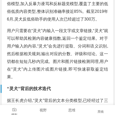
俗模型,加入反暴力谩骂和反标题党模型,覆盖了主要的低
俗低质内容类型,整体识别准确率接近85%。截至2019年
6月,灵犬反低俗助手的使用人次已经超过了300万。
用户只需要在“灵犬”内输入一段文字或文章链接,“灵犬”就
可以帮助其检测内容健康指数,返回一个鉴定结果。对于
用户输入的内容,“灵犬”会先进行提取、分词和语义识别,
然后根据相关规则,输出对应的分数、评级和结论。这一
切都在短短几秒内完成。图片和图片链接检测同理,用户
在“灵犬”内上传图片或图片链接,即可快速获取鉴定结
果。
“灵犬”背后的技术迭代
据王长虎介绍,“灵犬”背后的文本分类模型,已经经过了三
次迭代。每个新版本相对于旧版本,在技术和数据集层面,
视野
思维
黑镜
摄影