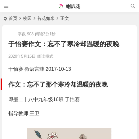
喇叭花
首页
校园
苔花如米
正文
字数 908
阅读3分1秒
于怡赛作文：忘不了寒冷却温暖的夜晚
2020年5月15日
阅读模式
于怡赛 微语言菲 2017-10-13
作文：忘不了那个寒冷却温暖的夜晚
即墨二十八中九年级16班 于怡赛
指导教师 王卫