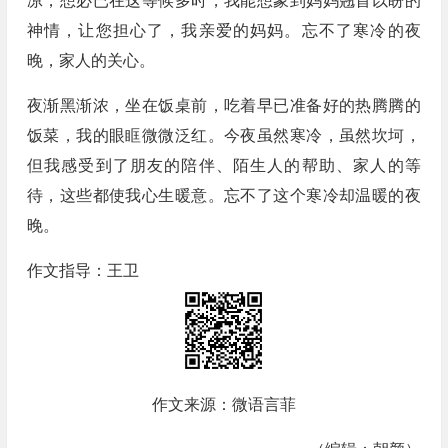
凉，想必已在这等候多时，我能想象到妈妈翘首以盼的
神情，让您担心了，我亲爱的妈妈。忘不了寒冷的夜
晚，家人的关心。
夜渐黑渐浓，坐在饭桌前，吃着早已准备好的热腾腾的
饭菜，我的眼眶微微泛红。今夜虽然寒冷，虽然坎坷，
但我感受到了朋友的陪伴、陌生人的帮助、家人的等
待，这些都使我心生暖意。忘不了这个寒冷却温暖的夜
晚。
作文指导：王卫
作文来源：微语言菲