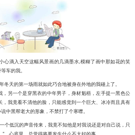
小心滴入天空这幅风景画的几滴墨水,模糊了画中那如花的笑
旁等车的我。
今年冬天的第一场雨就如此巧合地被身在外地的我碰上了。
我，另一个是穿黑衣的中年男子，身材魁梧，左手提一黑色公
长，我竟看不清他的脸，只能感觉到一个巨大、冰冷而且具有
小说中黑帮老大的形象，不禁打了个寒噤。
，一个低沉的声音传来，我竟不知他是对我说还是对自己说，只
…”，心底里，总觉得将要发生什么不太好的事。