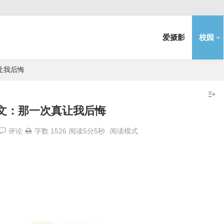
爱摄影
校园
让我后悔
文：那一次真让我后悔
评论
字数 1526
阅读5分5秒
阅读模式