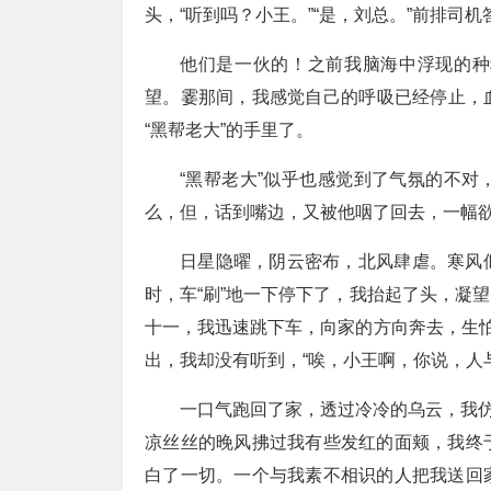
头，“听到吗？小王。”“是，刘总。”前排司机
他们是一伙的！之前我脑海中浮现的种
望。霎那间，我感觉自己的呼吸已经停止，
“黑帮老大”的手里了。
“黑帮老大”似乎也感觉到了气氛的不
么，但，话到嘴边，又被他咽了回去，一幅
日星隐曜，阴云密布，北风肆虐。寒风
时，车“刷”地一下停下了，我抬起了头，凝
十一，我迅速跳下车，向家的方向奔去，生怕
出，我却没有听到，“唉，小王啊，你说，人
一口气跑回了家，透过冷冷的乌云，我
凉丝丝的晚风拂过我有些发红的面颊，我终
白了一切。一个与我素不相识的人把我送回