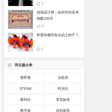
2
游戏设计师：如何对待高考
倒数100天
0
即墨有哪些有名的土特产？
1
同主题分类
爱即墨
治愈系
STEAM
时光纪
数码社
苔花如米
数学角
诗韵新荷