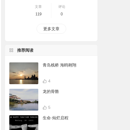
文章
评论
119
0
更多文章
推荐阅读
青岛栈桥 海鸥翱翔
4
龙的骨骼
5
生命·灿烂启程