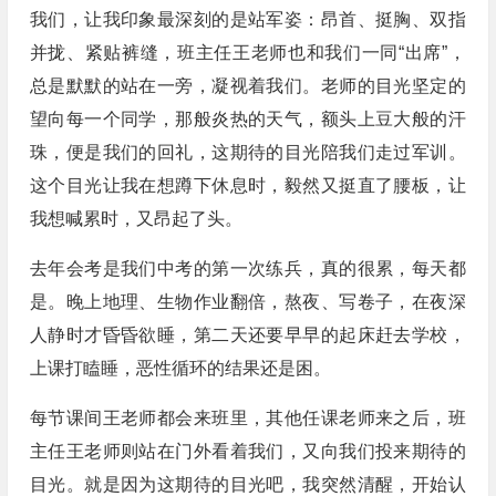
我们，让我印象最深刻的是站军姿：昂首、挺胸、双指
并拢、紧贴裤缝，班主任王老师也和我们一同“出席”，
总是默默的站在一旁，凝视着我们。老师的目光坚定的
望向每一个同学，那般炎热的天气，额头上豆大般的汗
珠，便是我们的回礼，这期待的目光陪我们走过军训。
这个目光让我在想蹲下休息时，毅然又挺直了腰板，让
我想喊累时，又昂起了头。
去年会考是我们中考的第一次练兵，真的很累，每天都
是。晚上地理、生物作业翻倍，熬夜、写卷子，在夜深
人静时才昏昏欲睡，第二天还要早早的起床赶去学校，
上课打瞌睡，恶性循环的结果还是困。
每节课间王老师都会来班里，其他任课老师来之后，班
主任王老师则站在门外看着我们，又向我们投来期待的
目光。就是因为这期待的目光吧，我突然清醒，开始认