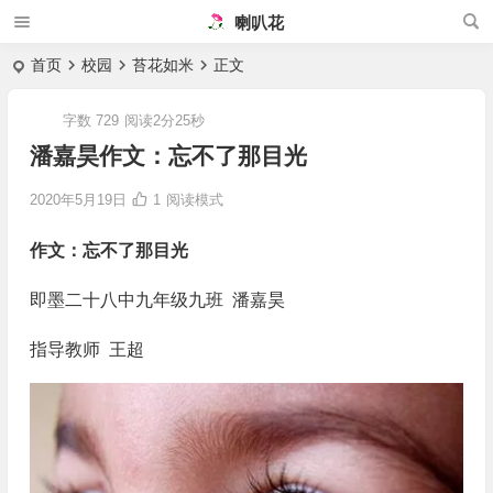
喇叭花
首页
校园
苔花如米
正文
字数 729
阅读2分25秒
潘嘉昊作文：忘不了那目光
2020年5月19日
1
阅读模式
作文：忘不了那目光
即墨二十八中九年级九班 潘嘉昊
指导教师 王超