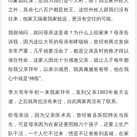
印象如此深，是因为我们是个大村，除了四五家外姓人
之外，其余七八百户都是姓王。这些外姓人跟我们没有
往来，他家又隔着我家较远，更没有交往的可能。
我很纳闷，就问母亲这是谁？为什么上咱家来？母亲告
诉我，因为这位大哥的母亲有哮喘病，曾经有两次发病
非常严重，几乎就要没命了，都是父亲及时抢救才得以
保住性命，这家人因此十分感激父亲，就让儿子每年都
给我父亲拜年，以表示感恩。我真佩服爸爸呀，他在我
心中就是“神医”。
李大哥年年初一来我家拜年，直到父亲1983年春天去
逝，之后就再也没有来过，自此两家再没有了联系。
听母亲说，因为父亲医术高，曾经被县医院聘去当医
生，可是母亲因为在家还要照顾六个孩子，还要上生产
队干活，一个人忙不过来，愣是不让爸爸到县城，在家