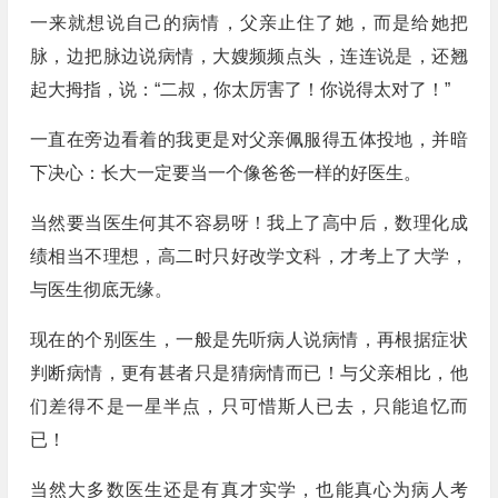
一来就想说自己的病情，父亲止住了她，而是给她把
脉，边把脉边说病情，大嫂频频点头，连连说是，还翘
起大拇指，说：“二叔，你太厉害了！你说得太对了！”
一直在旁边看着的我更是对父亲佩服得五体投地，并暗
下决心：长大一定要当一个像爸爸一样的好医生。
当然要当医生何其不容易呀！我上了高中后，数理化成
绩相当不理想，高二时只好改学文科，才考上了大学，
与医生彻底无缘。
现在的个别医生，一般是先听病人说病情，再根据症状
判断病情，更有甚者只是猜病情而已！与父亲相比，他
们差得不是一星半点，只可惜斯人已去，只能追忆而
已！
当然大多数医生还是有真才实学，也能真心为病人考