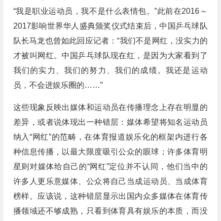
“我是职业运动员，我不是什么表情包。”此前在2016～
2017影响世界华人盛典颁奖仪式结束后，中国乒乓球队
队长马龙也曾如此回应记者：“我们不是网红，没实力的
才被叫网红。中国乒乓球队现在红，是因为大家看到了
我们的实力、我们的努力、我们的成绩。我还是运动
员，不会进娱乐圈的……”
这些现象反映出媒体和运动员在传播理念上存在明显的
差异，或者说体现出一种错层：媒体希望将知名运动员
纳入“网红”的范畴，在体育报道娱乐化的框架内进行各
种信息传播，以最大限度吸引公众的眼球；许多体育明
星则对媒体给自己的“网红”定位并不认同，他们当中的
许多人更乐意媒体、公众将自己当成运动员、当成体育
榜样。应该说，这种错层显示出国内众多媒体在体育传
播领域还不够成熟，只看到体育具有娱乐的本质，而没