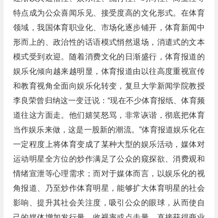
特点成为公众喜闻乐见、接受度高的文化形式。在体育
领域，我国体育职业化、市场化逐步铺开，体育新闻中
形而上的、政治性的话语模式悄然退场，消遣式的文本
模式受到欢迎。随着消费文化的日渐盛行，体育报道的
娱乐化倾向越来越明显，体育报道由以往高度重视宣传
和教育视角全面向娱乐化转变，复旦大学新闻学院教授
李良荣曾归纳这一变迁说：“现在不少体育报纸、体育频
道往这方面走。他们嬉笑怒骂，非常诙谐，彻底把体育
当作娱乐来做，这是一股新的潮流。”体育报道娱乐化在
一定程度上将体育变成了某种大型的娱乐活动，媒体对
运动明星全方位的炒作满足了公众的窥探欲、消费观和
情绪宣泄等心理需求；而对于媒体而言，以娱乐化的视
角报道、乃至炒作体育明星，能够扩大体育明星的社会
影响、提升其社会关注度，吸引公众的眼球，从而使自
己的媒体增加发行量、收视率或点击量，直接获得商业