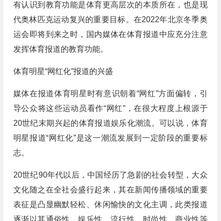
有认识到教育功能是体育更高层次的本质所在，也是现
代奥林匹克运动复兴的重要目标。在2022年北京冬季奥
运会即将到来之时，国内媒体在体育报道中应充分注意
发挥体育报道的教育功能。
体育明星“网红化”报道的兴盛
媒体在报道体育明星时有意识朝着“网红”方面偏转，引
导公众将这些运动员看作“网红”，在很大程度上根源于
20世纪末期兴起的体育报道娱乐化潮流。可以说，体育
明星报道“网红化”是这一潮流发展到一定阶段的重要标
志。
20世纪90年代以后，中国经历了急剧的社会转型，大众
文化随之在全社会盛行起来，其在新闻传播领域的重要
表征是凸显幽默轻松、休闲愉快的文化主调，此类报道
逐渐以其通俗性、娱乐性、流行性、时尚性、商业性等